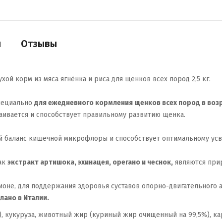
и
Отзывы
хой корм из мяса ягнёнка и риса для щенков всех пород 2,5 кг.
пециально
для ежедневного кормления щенков всех пород в возра
ваивается и способствует правильному развитию щенка.
й баланс кишечной микрофлоры и способствует оптимальному усв
как
экстракт артишока, эхинацея, орегано и чеснок,
являются при
оне, для поддержания здоровья суставов опорно-двигательного а
лано в Италии.
), кукуруза, животный жир (куриный жир очищенный на 99,5%), ка