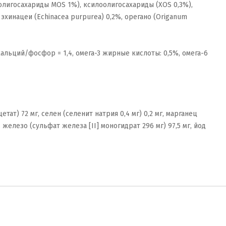
лигосахариды МОS 1%), ксилоолигосахариды (XOS 0,3%),
 эхинацеи (Echinacea purpurea) 0,2%, орегано (Origanum
кальций/фосфор = 1,4, омега-3 жирные кислоты: 0,5%, омега-6
ат) 72 мг, селен (селенит натрия 0,4 мг) 0,2 мг, марганец
, железо (сульфат железа [II] моногидрат 296 мг) 97,5 мг, йод