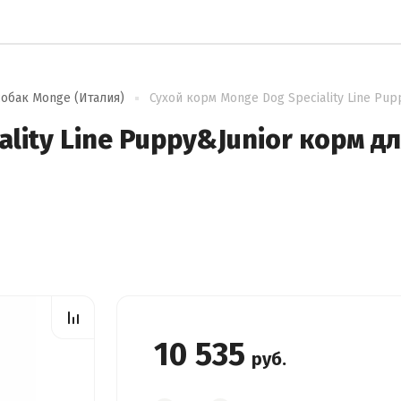
собак Monge (Италия)
Сухой корм Monge Dog Speciality Line Pup
lity Line Puppy&Junior корм д
10 535
руб.