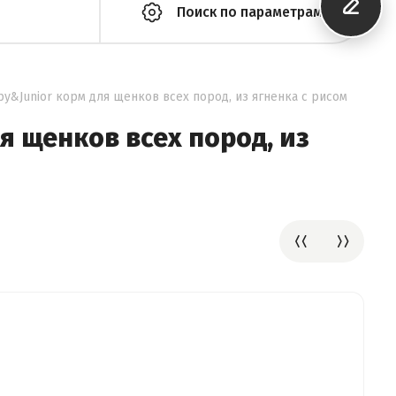
Поиск по параметрам
py&Junior корм для щенков всех пород, из ягненка с рисом
ля щенков всех пород, из