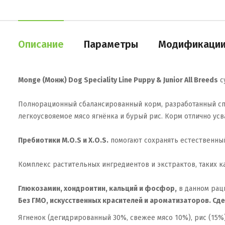
Описание
Параметры
Модификаци
Monge (Монж) Dog Speciality Line Puppy & Junior All Breeds
су
Полнорационный сбалансированный корм, разработанный с
легкоусвояемое мясо ягнёнка и бурый рис. Корм отлично ус
Пребиотики М.О.S и X.O.S.
помогают сохранять естественны
Комплекс растительных ингредиентов и экстрактов, таких 
Глюкозамин, хондроитин, кальций и фосфор,
в данном раци
Без ГМО, искусственных красителей и ароматизаторов. Сде
Ягненок (дегидрированный 30%, свежее мясо 10%), рис (15%