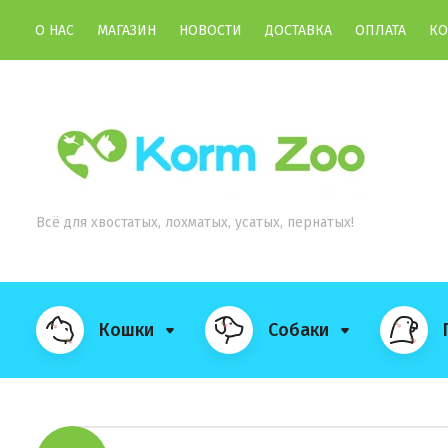
О НАС
МАГАЗИН
НОВОСТИ
ДОСТАВКА
ОПЛАТА
КО
Всё для хвостатых, лохматых, усатых, пернатых!
Кошки
Собаки