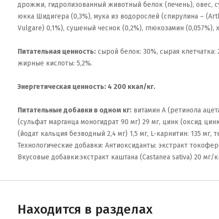
дрожжи, гидролизованный животный белок (печень), овес, 
юкка Шидигера (0,3%), мука из водорослей (спирулина – (Art
Vulgare) 0,1%), сушеный чеснок (0,2%), глюкозамин (0,057%),
Питательная ценность:
сырой белок: 30%, сырая клетчатка: 2
жирные кислоты: 5,2%.
Энергетическая ценность: 4 200 ккал/кг.
Питательные добавки в одном кг:
витамин A (ретинола ацетат
(сульфат марганца моногидрат 90 мг) 29 мг, цинк (оксид цинка 
(йодат кальция безводный 2,4 мг) 1,5 мг, L-карнитин: 135 мг,
Технологические добавки: Антиоксиданты: экстракт токофер
Вкусовые добавки:экстракт каштана (Castanea sativa) 20 мг/к
Находится в разделах