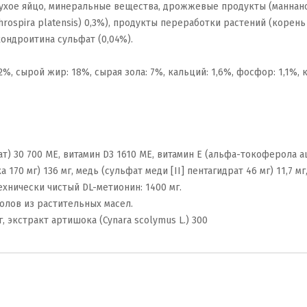
сухое яйцо, минеральные вещества, дрожжевые продукты (маннано
hrospira platensis) 0,3%), продукты переработки растений (корень
 хондроитина сульфат (0,04%).
%, сырой жир: 18%, сырая зола: 7%, кальций: 1,6%, фосфор: 1,1%, 
) 30 700 МЕ, витамин D3 1610 МЕ, витамин Е (альфа-токоферола ацет
170 мг) 136 мг, медь (сульфат меди [II] пентагидрат 46 мг) 11,7 мг
 технически чистый DL-метионин: 1400 мг.
олов из растительных масел.
г, экстракт артишока (Cynara scolymus L.) 300