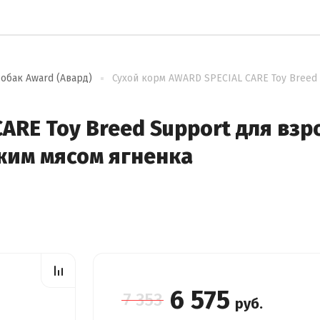
обак Award (Авард)
Сухой корм AWARD SPECIAL CARE Toy Breed
ARE Toy Breed Support для взр
жим мясом ягненка
6 575
7 353
руб.