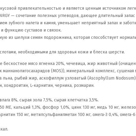
вкусовой привлекательностью и является ценным источником лег
NRGY — сочетание полезных углеводов, дающее длительный запас 
ем зубного налета и камня, уменьшает неприятный запах и заботи
и функцию суставов и связок.
мую из шелухи семян подорожника, которая способствует нормал
слотами, необходимыми для здоровья кожи и блеска шерсти.
ее бескостное мясо ягненка 20%, чечевица, жир животный (очище
аннанолигосахаридов (MOS)), минеральный комплекс, сушеная мякот
ена льна, рыбий жир, аскофиллум узловатый (Ascophyllum Nodosum
, хондроитин, L-карнитин, черника, розмарин.
ага 8%, сырая зола 7,5%, сырая клетчатка 3,5%.
50 МЕ, кальций 1,3%, фосфор 1,0%, цинк 130 мг, медь 10 мг, железо 8
рнитин 150 мг, метилсульфанилметан 100 мг, омега-3 0,4%, омега-6
ккал.