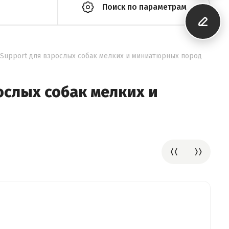
Поиск по параметрам
 Support для взрослых собак мелких и миниатюрных пород
ослых собак мелких и