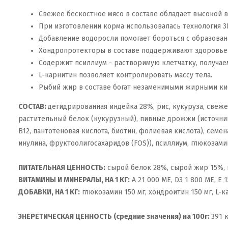
Свежее бескостное мясо в составе обладает высокой 
При изготовлении корма использовалась технология 3
Добавление водоросли помогает бороться с образовани
Хондропротекторы в составе поддерживают здоровье 
Содержит псиллиум - растворимую клетчатку, получае
L-карнитин позволяет контролировать массу тела.
Рыбий жир в составе богат незаменимыми жирными ки
СОСТАВ:
дегидрированная индейка 28%, рис, кукуруза, свеж
растительный белок (кукурузный), пивные дрожжи (источник м
B12, пантотеновая кислота, биотин, фолиевая кислота), сем
инулина, фруктоолигосахаридов (FOS)), псиллиум, глюкозамин
ПИТАТЕЛЬНАЯ ЦЕННОСТЬ:
сырой белок 28%, сырой жир 15%, вл
ВИТАМИНЫ И МИНЕРАЛЫ, НА 1 КГ:
A 21 000 ME, D3 1 800 ME, E 1
ДОБАВКИ, НА 1 КГ:
глюкозамин 150 мг, хондроитин 150 мг, L-ка
ЭНЕРЕТИЧЕСКАЯ ЦЕННОСТЬ (средние значения) на 100г:
391 