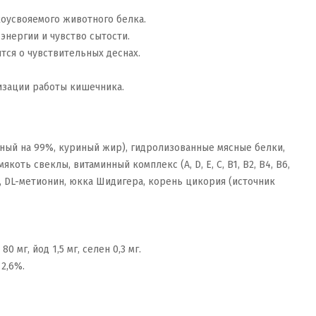
коусвояемого животного белка.
энергии и чувство сытости.
тся о чувствительных деснах.
изации работы кишечника.
нный на 99%, куриный жир), гидролизованные мясные белки,
ь свеклы, витаминный комплекс (A, D, E, C, B1, B2, B4, B6,
), DL-метионин, юкка Шидигера, корень цикория (источник
0 мг, йод 1,5 мг, селен 0,3 мг.
 2,6%.