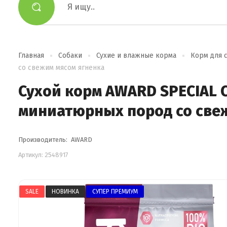
Главная
Собаки
Сухие и влажные корма
Корм для с
со свежим мясом ягненка
Сухой корм AWARD SPECIAL C
миниатюрных пород со све
Производитель:
AWARD
Артикул:
2548917
SALE
НОВИНКА
СУПЕР ПРЕМИУМ