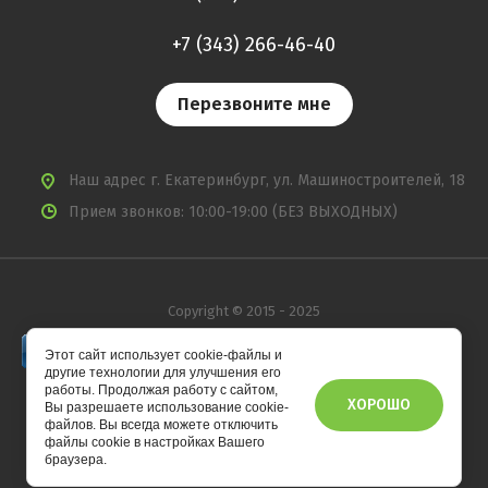
+7 (343) 266-46-40
Перезвоните мне
Наш адрес
г. Екатеринбург, ул. Машиностроителей, 18
Прием звонков: 10:00-19:00 (БЕЗ ВЫХОДНЫХ)
Copyright © 2015 - 2025
Этот сайт использует cookie-файлы и
другие технологии для улучшения его
работы. Продолжая работу с сайтом,
ХОРОШО
Вы разрешаете использование cookie-
файлов. Вы всегда можете отключить
файлы cookie в настройках Вашего
Мегагрупп.ру
браузера.