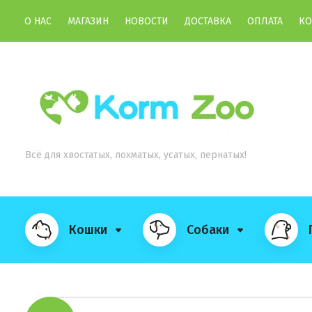
О НАС
МАГАЗИН
НОВОСТИ
ДОСТАВКА
ОПЛАТА
КО
Всё для хвостатых, лохматых, усатых, пернатых!
Кошки
Собаки