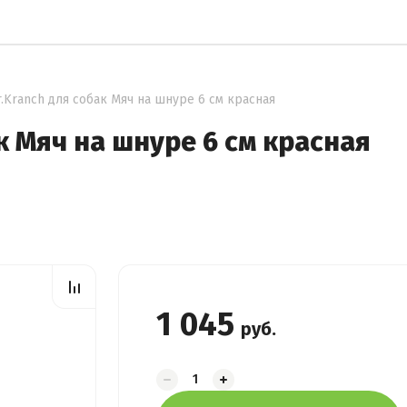
.Kranch для собак Мяч на шнуре 6 см красная
к Мяч на шнуре 6 см красная
1 045
руб.