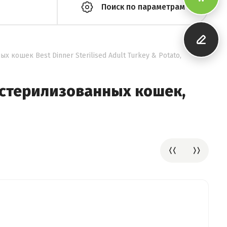
Поиск по параметрам
х кошек Best Dinner Sterilised Adult Turkey & Potato,
ля стерилизованных кошек,