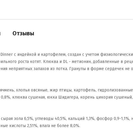
и
Отзывы
nner с индейкой и картофелем, создан с учетом физиологических
ильного роста котят. Клюква и DL - метионин, добавленные в ре
ния неприятных запахов из лотка. Гранулы в форме сердечек не
 ячмень, хлопья овсяные, жир птицы, картофель, гидролизованные
0,8%, клюква сушеная, юкка Шидигера, корень цикория сушеный, 
ырая зола 6,5%, углеводы 40,5%, кальций 1,3%, фосфор 0,9-1,1%, н
ные кислоты 2,51%, влага не более 8,0%.