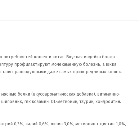
 потребностей кошек и котят. Вкусная индейка богата
цептуру профилактируют мочекаменную болезнь, а юкка
 оставят равнодушными даже самых привередливых кошек.
 мясные белки (вкусоароматическая добавка), витаминно-
шиповник, глюкозамин, DL-метионин, таурин, хондроитин.
атрий 0,3%, калий 0,6%, лизин 3,0%, метионин + цистин 1,0%,