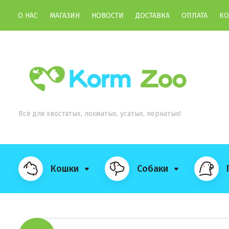
О НАС
МАГАЗИН
НОВОСТИ
ДОСТАВКА
ОПЛАТА
КО
Всё для хвостатых, лохматых, усатых, пернатых!
Кошки
Собаки